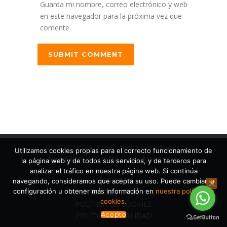
Guarda mi nombre, correo electrónico y web
en este navegador para la próxima vez que
comente.
© 2021 NOVATECSP · Web diseñada por:
Utilizamos cookies propias para el correcto funcionamiento de
NewTRON Informática
para
Novatecsp
.
la página web y de todos sus servicios, y de terceros para
analizar el tráfico en nuestra página web. Si continúa
AVISO LEGAL
navegando, consideramos que acepta su uso. Puede cambiar la
configuración u obtener más información en
nuestra política de
POLÍTICA DE PRIVACIDAD
cookies.
POLÍTICA DE COOKIES
Acepto
POLÍTICA DE CALIDAD