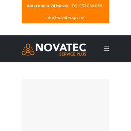
Asistencia 24 horas
· Tel. 952.066.068 ·
info@novatecsp.com