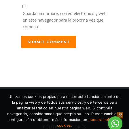
Guarda mi nombre, correo electrónico y web
en este navegador para la próxima vez que
comente.
© 2021 NOVATECSP · Web diseñada por:
Utilizamos cookies propias para el correcto funcionamiento de
NewTRON Informática
para
Novatecsp
.
la página web y de todos sus servicios, y de terceros para
analizar el tráfico en nuestra página web. Si continúa
AVISO LEGAL
navegando, consideramos que acepta su uso. Puede cambiar la
configuración u obtener más información en
nuestra política de
POLÍTICA DE PRIVACIDAD
cookies.
POLÍTICA DE COOKIES