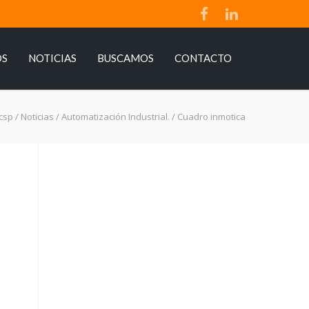
OS
NOTICIAS
BUSCAMOS
CONTACTO
csp
/
Noticias
/
Automatización Industrial.
/
Cuadro inmotica