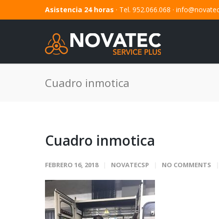
Asistencia 24 horas
· Tel. 952.066.068 ·
info@novate
Cuadro inmotica
Cuadro inmotica
FEBRERO 16, 2018
NOVATECSP
NO COMMENTS