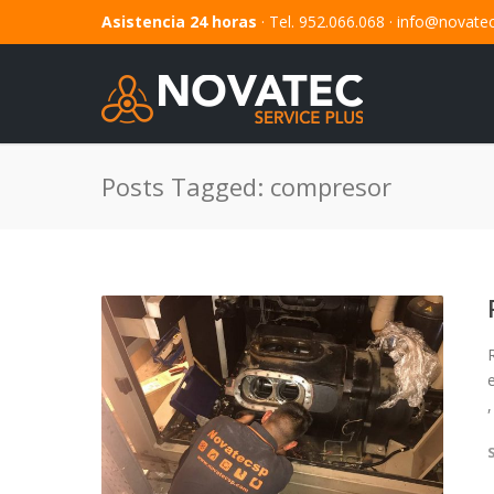
Asistencia 24 horas
· Tel. 952.066.068 ·
info@novate
Posts Tagged: compresor