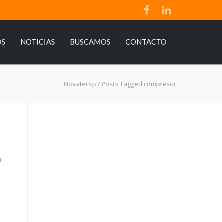
OS
NOTICIAS
BUSCAMOS
CONTACTO
Novatecsp
/
Posts Tagged compresor
n