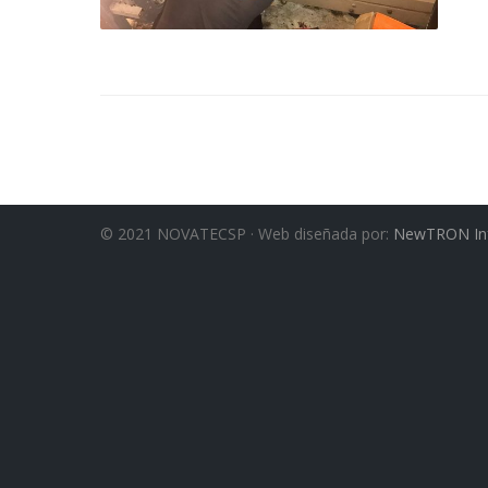
© 2021 NOVATECSP · Web diseñada por:
NewTRON Inf