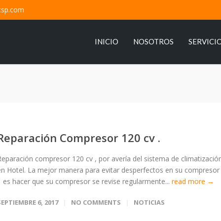
csp.com
INICIO
NOSOTROS
SERVICI
Reparación Compresor 120 cv .
Reparación compresor 120 cv , por avería del sistema de climatizació
en Hotel. La mejor manera para evitar desperfectos en su compresor
, es hacer que su compresor se revise regularmente...
read more →
SEPTIEMBRE 6, 2017
NO COMMENTS
NOTICIAS