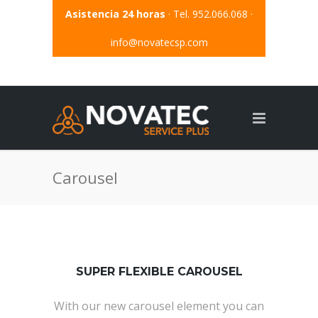
Asistencia 24 horas
· Tel. 952.066.068 ·
info@novatecsp.com
Carousel
SUPER FLEXIBLE CAROUSEL
With our new carousel element you can