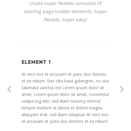
create super flexible carousels of
existing page builder elements. Super
flexible, super easy!
ELEMENT 1
EL
ores
At vero eos et accusam et justo duo dolores
At ve
o sea
et ea rebum. Stet clita kasd gubergren, no sea
et ea
sit
takimata sanctus est Lorem ipsum dolor sit
takim
tetur
amet. Lorem ipsum dolor sit amet, consetetur
amet
d
sadipscing elitr, sed diam nonumy eirmod
sadip
na
tempor invidunt ut labore et dolore magna
tempo
o eos
aliquyam erat, sed diam voluptua. At vero eos
aliqu
ebum.
et accusam et justo duo dolores et ea rebum.
et ac