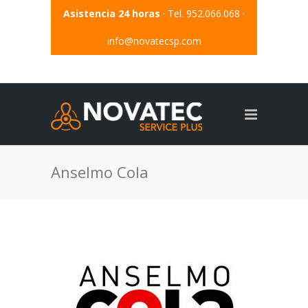
Asistencia 24 horas
· Tel. 952.066.068 ·
info@novatecsp.com
Anselmo Cola