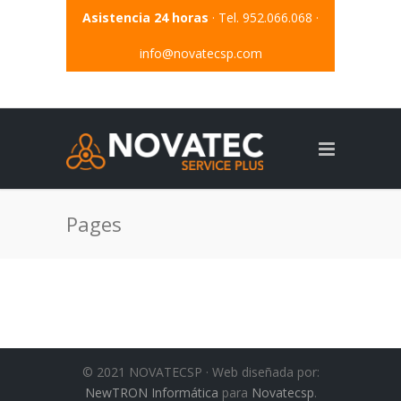
Asistencia 24 horas
· Tel. 952.066.068 ·
info@novatecsp.com
Pages
© 2021 NOVATECSP · Web diseñada por:
NewTRON Informática
para
Novatecsp
.