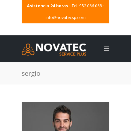
Asistencia 24 horas
· Tel. 952.066.068 ·
info@novatecsp.com
sergio