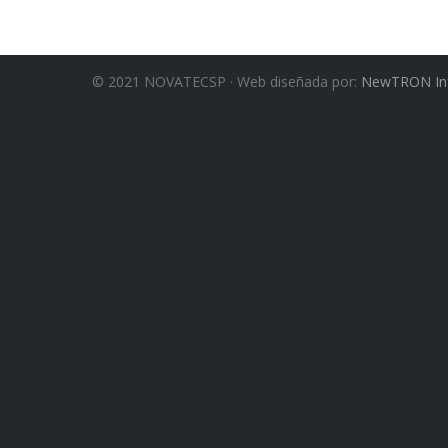
© 2021 NOVATECSP · Web diseñada por:
NewTRON Inf