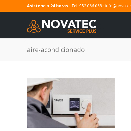
Asistencia 24 horas
· Tel. 952.066.068 ·
info@novate
aire-acondicionado