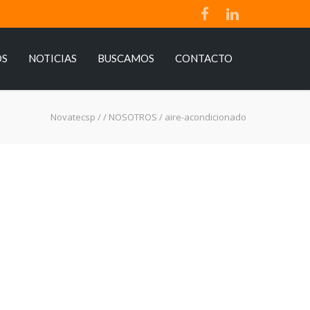
OS
NOTICIAS
BUSCAMOS
CONTACTO
Novatecsp
/
/
NOSOTROS
/
aire-acondicionado