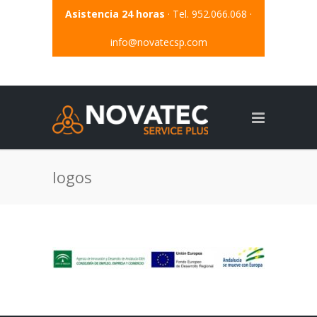
Asistencia 24 horas
· Tel. 952.066.068 ·
info@novatecsp.com
logos