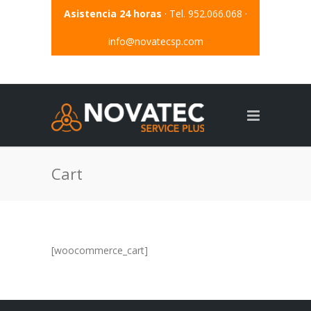
Asistencia 24 horas
· Tel. 952.066.068 ·
info@novatecsp.com
Cart
[woocommerce_cart]