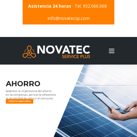
Asistencia 24 horas
· Tel. 952.066.068 ·
info@novatecsp.com
AHORRO
Sabemos la importancia del ahorro
en las empresas, por eso te ofrecemos
la posibilidad de reducir el consumo.
CONTACTA CON NOSOTROS